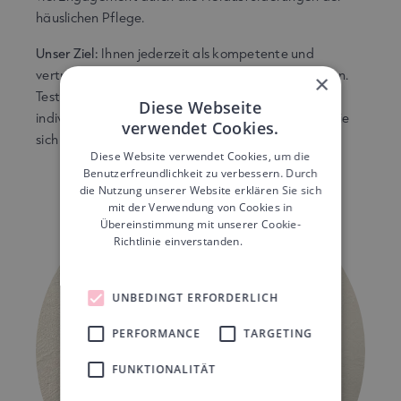
häuslichen Pflege.
Unser Ziel:
Ihnen jederzeit als kompetente und
vertrauensvolle Ansprechpartner zur Seite zu stehen.
×
Testen Sie direkt unseren
Lohnrechner
, um Ihr
Diese Webseite
individuelles Potenzial zu entdecken oder melden Sie
verwendet Cookies.
sich persönlich bei uns für eine Beratung.
Diese Website verwendet Cookies, um die
Benutzerfreundlichkeit zu verbessern. Durch
die Nutzung unserer Website erklären Sie sich
mit der Verwendung von Cookies in
Übereinstimmung mit unserer Cookie-
Richtlinie einverstanden.
Weitere
Informationen
UNBEDINGT ERFORDERLICH
PERFORMANCE
TARGETING
FUNKTIONALITÄT