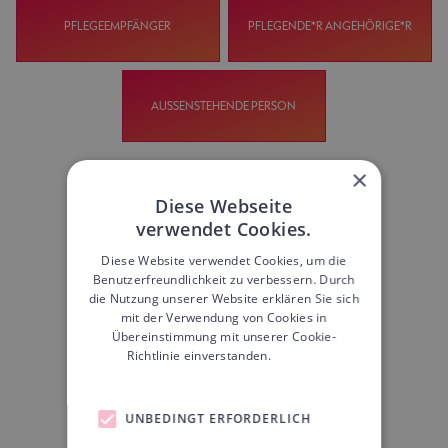
PFLEGEEMPFÄNGER
PFLEGENDE*R ANGEHÖRIGE*R
AUSSENSTEHENDE PERSON
×
Schritt
1
/
9
Diese Webseite
verwendet Cookies.
Diese Website verwendet Cookies, um die
Benutzerfreundlichkeit zu verbessern. Durch
die Nutzung unserer Website erklären Sie sich
mit der Verwendung von Cookies in
Übereinstimmung mit unserer Cookie-
Richtlinie einverstanden.
Weitere
Informationen
UNBEDINGT ERFORDERLICH