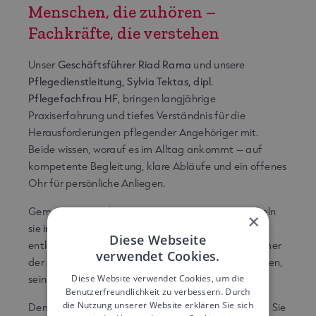
Menschen, die zuhören –
Fachkräfte, die verstehen
Unser
Geschäftsführer Riad Rama
und unsere
Pflegedienstleitung, Sylvia Tektas, dipl.
Pflegefachfrau HF
, bringen langjährige
Praxiserfahrung und tiefes Verständnis für die
Herausforderungen pflegender Angehöriger mit.
Beide wissen, worauf es im Alltag ankommt – auf
kompetente Begleitung, klare Abläufe und ein offenes
Ohr für persönliche Anliegen.
Gemeinsam mit ihrem engagierten Team entwickeln
×
sie
individuelle, praxistaugliche Lösungen
, die
Diese Webseite
entlasten und Vertrauen schaffen. Dabei steht immer
verwendet Cookies.
der Mensch im Mittelpunkt – mit seinen Bedürfnissen,
Diese Website verwendet Cookies, um die
seiner Geschichte und seiner Würde.
Benutzerfreundlichkeit zu verbessern. Durch
die Nutzung unserer Website erklären Sie sich
Denn gute Pflege bedeutet mehr als Organisation. Sie