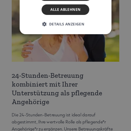
ALLE ABLEHNEN
DETAILS ANZEIGEN
24-Stunden-Betreuung
kombiniert mit Ihrer
Unterstützung als pflegende
Angehörige
Die 24-Stunden-Betreuung ist ideal darauf
abgestimmt, Ihre wertvolle Rolle als pflegende*r
Angehörige*r zu ergänzen. Unsere Betreuungskräfte