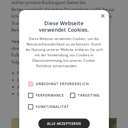
solcher privater Rückzugsort bietet der
Betreuungskraft die nötige Privatsphäre und Ruhe zur
×
Erholung – eine Voraussetzung, die in der Schweiz als
Diese Webseite
Standard gilt und das Wohlbefinden der
verwendet Cookies.
Betreuungsperson unterstützt.
Diese Website verwendet Cookies, um die
Verpflegung und Kostenansätze:
Die Familie
Benutzerfreundlichkeit zu verbessern. Durch
übernimmt die Verpflegung der Betreuungsperson.
die Nutzung unserer Website erklären Sie sich
Falls keine Verpflegung gestellt wird, gelten die
mit der Verwendung von Cookies in
Übereinstimmung mit unserer Cookie-
folgenden Ansätze für die Verrechnung:
Richtlinie einverstanden.
Weitere
Informationen
Frühstück: CHF 3.50
Mittagessen: CHF 10.–
UNBEDINGT ERFORDERLICH
Abendessen: CHF 8.–
Unterkunft: CHF 11.50 pro Tag
PERFORMANCE
TARGETING
FUNKTIONALITÄT
ALLE AKZEPTIEREN