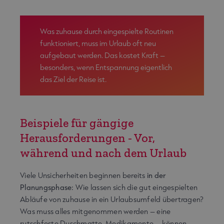
Was zuhause durch eingespielte Routinen
funktioniert, muss im Urlaub oft neu
aufgebaut werden. Das kostet Kraft –
besonders, wenn Entspannung eigentlich
das Ziel der Reise ist.
Beispiele für gängige
Herausforderungen - Vor,
während und nach dem Urlaub
Viele Unsicherheiten beginnen bereits
in der
Planungsphase:
Wie lassen sich die gut eingespielten
Abläufe von zuhause in ein Urlaubsumfeld übertragen?
Was muss alles mitgenommen werden – eine
rutschfeste Duschmatte, Medikamente – können