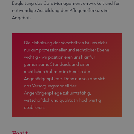
Begleitung das Care Management entwickelt und für
notwendige Ausbildung den Pflegehelferkurs im
Angebot.
Die Einhaltung der Vorschriften ist uns nicht
nur auf professioneller und rechtlicher Ebene
wichtig - wir positionieren uns klar für
gemeinsame Standards und einen
rechtlichen Rahmen im Bereich der
Angehörigenpflege. Denn nur so kann sich
das Versorgungsmodell der
Angehörigenpflege zukunftsfähig,
wirtschaftlich und qualitativ hochwertig
etablieren.
Fazit: