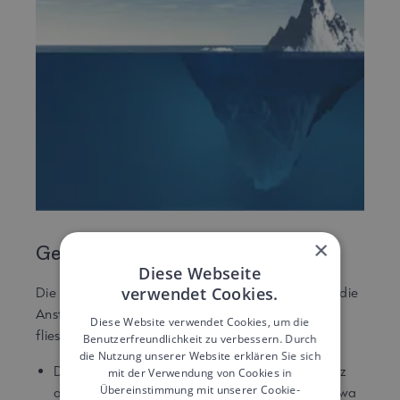
×
Gewinn? Versteckte Kosten!
Diese Webseite
verwendet Cookies.
Die Einnahmen der Spitex-Organisationen, welche die
Anstellung von pflegenden Angehörigen anbieten,
Diese Website verwendet Cookies, um die
fliessen in verschiedene Behälter.
Benutzerfreundlichkeit zu verbessern. Durch
die Nutzung unserer Website erklären Sie sich
Der durchschnittliche Bruttolohn von in der Schweiz
mit der Verwendung von Cookies in
Übereinstimmung mit unserer Cookie-
angestellten pflegenden Angehörigen beträgt etwa