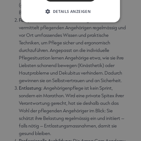
(gesetzlich vorgeschrieben ist lediglich eine
DETAILS ANZEIGEN
Bedarfsabklärung vor Ort alle 6-9 Monate.).
Fallspezifische Wissensvermittlung:
Arana Care
vermittelt pflegenden Angehörigen regelmässig und
vor Ort umfassendes Wissen und praktische
Techniken, um Pflege sicher und ergonomisch
durchzuführen. Angepasst an die individuelle
Pflegesituation lernen Angehörige etwa, wie sie ihre
Liebsten schonend bewegen (Kinästhetik) oder
Hautprobleme und Dekubitus verhindern. Dadurch
gewinnen sie an Selbstvertrauen und an Sicherheit.
Entlastung:
Angehörigenpflege ist kein Sprint,
sondern ein Marathon. Wird eine private Spitex ihrer
Verantwortung gerecht, hat sie deshalb auch das
Wohl der pflegenden Angehöriger im Blick: Sie
schätzt ihre Belastung regelmässig ein und initiiert –
falls nötig – Entlastungsmassnahmen, damit sie
gesund bleiben.
Professionelle Ausbildung:
Die Arana Care Academy